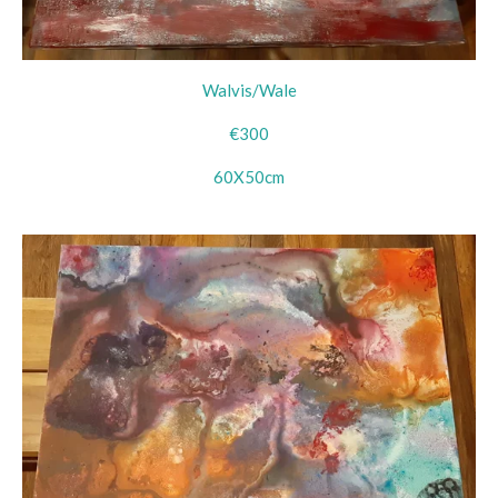
Walvis/Wale
€300
60X50cm