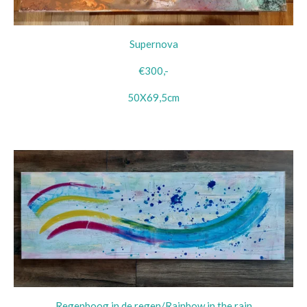
Supernova
€300,-
50X69,5cm
Regenboog in de regen/Rainbow in the rain