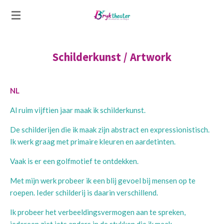
Ga
direct
naar
de
Schilderkunst / Artwork
hoofdinhoud
NL
Al ruim vijftien jaar maak ik schilderkunst.
De schilderijen die ik maak zijn abstract en expressionistisch.
Ik werk graag met primaire kleuren en aardetinten.
Vaak is er een golfmotief te ontdekken.
Met mijn werk probeer ik een blij gevoel bij mensen op te
roepen. Ieder schilderij is daarin verschillend.
Ik probeer het verbeeldingsvermogen aan te spreken,