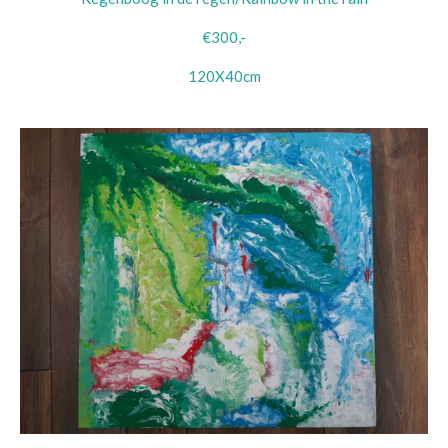
€300,-
120X40cm