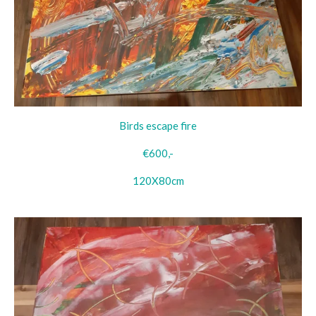
Birds escape fire
€600,-
120X80cm