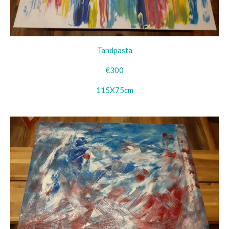
Tandpasta
€300
115X75cm