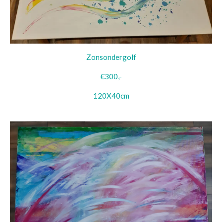
Zonsondergolf
€300,-
120X40cm